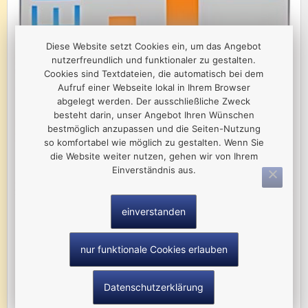
Diese Website setzt Cookies ein, um das Angebot
nutzerfreundlich und funktionaler zu gestalten.
Cookies sind Textdateien, die automatisch bei dem
Aufruf einer Webseite lokal in Ihrem Browser
abgelegt werden. Der ausschließliche Zweck
besteht darin, unser Angebot Ihren Wünschen
bestmöglich anzupassen und die Seiten-Nutzung
so komfortabel wie möglich zu gestalten. Wenn Sie
die Website weiter nutzen, gehen wir von Ihrem
Einverständnis aus.
Völker Handel und Dienstleistung UG (haftungsbeschränkt)
einverstanden
Mandy Völker
Am Neunmühlental 28
nur funktionale Cookies erlauben
08606 Oelsnitz/Vogtl.
Tel.: 037421 4870
Datenschutzerklärung