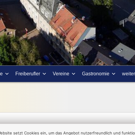
ie
Freiberufler
Vereine
Gastronomie
weite
ebsite setzt Cookies ein, um das Angebot nutzerfreundlich und funktio