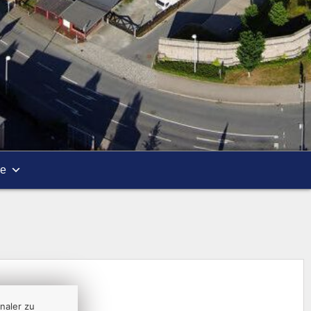
re
naler zu