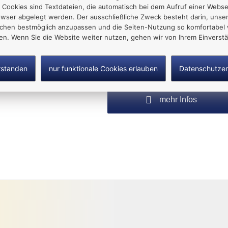
 Cookies sind Textdateien, die automatisch bei dem Aufruf einer Websei
owser abgelegt werden. Der ausschließliche Zweck besteht darin, unse
Reisebüro Koczy
chen bestmöglich anzupassen und die Seiten-Nutzung so komfortabel 
Susan Koczy
ten. Wenn Sie die Website weiter nutzen, gehen wir von Ihrem Einverstä
Rosa-Luxemburg-Str. 12
08606 Oelsnitz/Vogtl.
rstanden
nur funktionale Cookies erlauben
Datenschutzer
Tel.: 037421 23314
mehr Infos