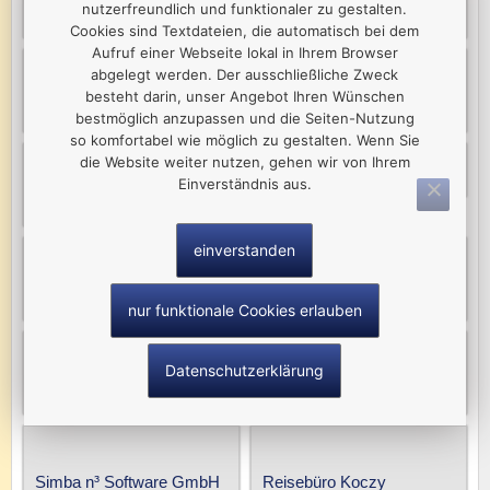
nutzerfreundlich und funktionaler zu gestalten.
IT Völker
Veranstaltungsservice John
Cookies sind Textdateien, die automatisch bei dem
Aufruf einer Webseite lokal in Ihrem Browser
abgelegt werden. Der ausschließliche Zweck
besteht darin, unser Angebot Ihren Wünschen
Trauerhilfe Heimkehr GmbH
Textilreinigung Wolfrum-Schulz
bestmöglich anzupassen und die Seiten-Nutzung
so komfortabel wie möglich zu gestalten. Wenn Sie
die Website weiter nutzen, gehen wir von Ihrem
Oelsnitzer Wohnungsbaugesellschaft mbH
Einverständnis aus.
Sünderhauf Bauconsult GmbH
einverstanden
INJOY Oelsnitz
Albert Gebäudereinigung
nur funktionale Cookies erlauben
Datenschutzerklärung
Oelsnitzer Kultur GmbH
Pixelweb-Design
Simba n³ Software GmbH
Reisebüro Koczy