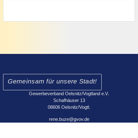
Gemeinsam für unsere Stadt!
Gewerbeverband Oelsnitz/Vogtland e.V.
Schafhäuser 13
08606 Oelsnitz/Vogtl.
rene.buze@gvov.de
https://gvov.de
Tel.: 0172 2143382