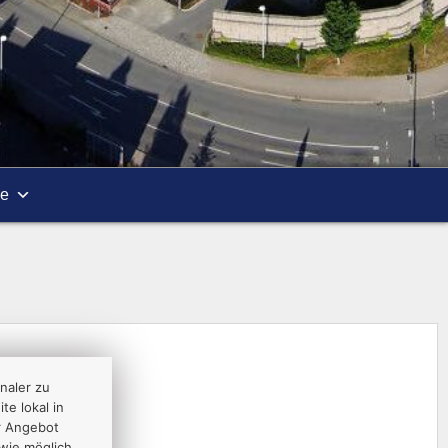
re
naler zu
te lokal in
r Angebot
wie möglich