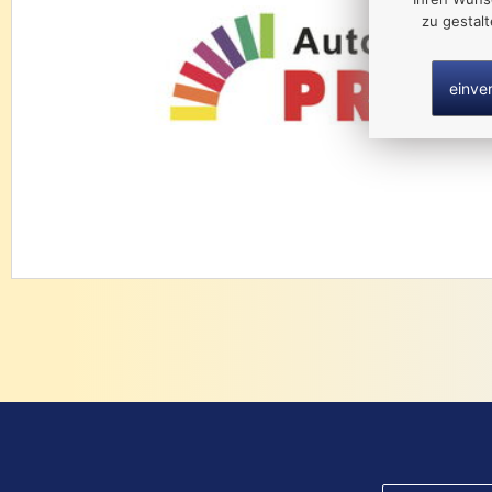
zu gestal
einve