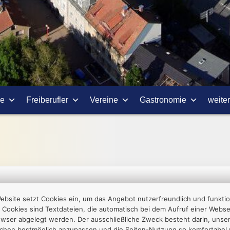
ie
Freiberufler
Vereine
Gastronomie
weite
ebsite setzt Cookies ein, um das Angebot nutzerfreundlich und funktio
 Cookies sind Textdateien, die automatisch bei dem Aufruf einer Websei
Autolackiererei Prager
owser abgelegt werden. Der ausschließliche Zweck besteht darin, unse
Lutz Prager
chen bestmöglich anzupassen und die Seiten-Nutzung so komfortabel 