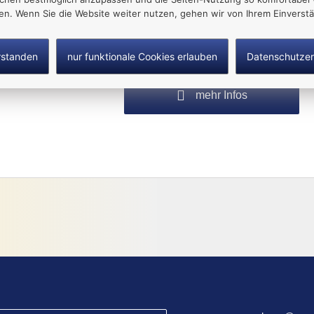
Willy-Brand-Ring 15
ten. Wenn Sie die Website weiter nutzen, gehen wir von Ihrem Einverstä
08606 Oelsnitz/Vogtl.
Tel.: 037421 23603
rstanden
nur funktionale Cookies erlauben
Datenschutzer
mehr Infos