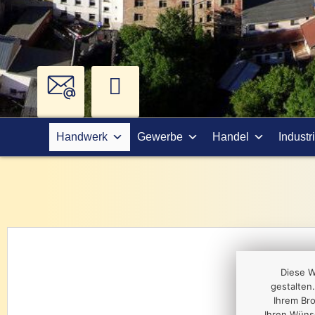
Handwerk
Gewerbe
Handel
Industr
Diese W
gestalten.
Ihrem Br
Ihren Wüns