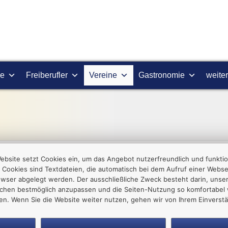
ie
Freiberufler
Vereine
Gastronomie
weite
ebsite setzt Cookies ein, um das Angebot nutzerfreundlich und funktio
 Cookies sind Textdateien, die automatisch bei dem Aufruf einer Websei
owser abgelegt werden. Der ausschließliche Zweck besteht darin, unse
chen bestmöglich anzupassen und die Seiten-Nutzung so komfortabel 
Freundes-und Förderkreis Julius-Mosen-Gymnasium Oelsnitz/Vogtl. e.V.
ten. Wenn Sie die Website weiter nutzen, gehen wir von Ihrem Einverstä