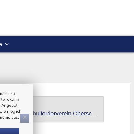
re
naler zu
te lokal in
r Angebot
wie möglich
Volkssolidarität Plauen/Oelsnitz e. V.
Schulförderverein Oberschule Oelsnitz e.V.
ndnis aus.