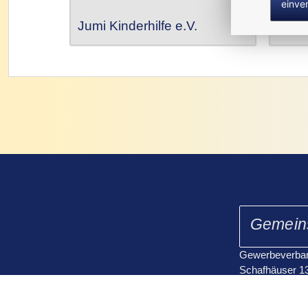
einve
Jumi Kinderhilfe e.V.
Gemeins
Gewerbeverband
Schafhäuser 1
08606 Oelsnitz/