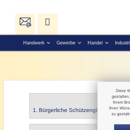
Handwerk
Gewerbe
Handel
Industr
Diese W
gestalten.
Ihrem Br
Ihren Wüns
1. Bürgerliche Schützengilde zu Oelsnitz / Vogtland e.V.
zu gestal