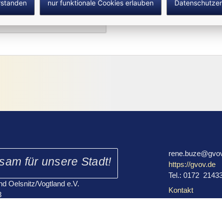
rstanden
nur funktionale Cookies erlauben
Datenschutzer
Heimatförderverein Oelsnitz/Vogtland e.V.
rene.buze@gvo
am für unsere Stadt!
https://gvov.de
Tel.: 0172 2143
 Oelsnitz/Vogtland e.V.
Kontakt
3
F
M
I
Vogtl.