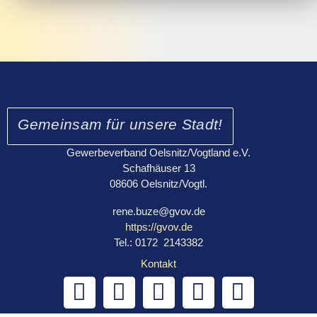
Gemeinsam für unsere Stadt!
Gewerbeverband Oelsnitz/Vogtland e.V.
Schafhäuser 13
08606 Oelsnitz/Vogtl.
rene.buze@gvov.de
https://gvov.de
Tel.: 0172 2143382
Kontakt
F
I
L
E
M
a
n
i
n
o