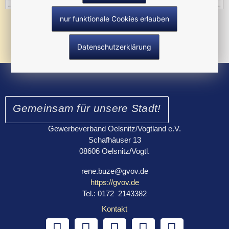
nur funktionale Cookies erlauben
Datenschutzerklärung
Gemeinsam für unsere Stadt!
Gewerbeverband Oelsnitz/Vogtland e.V.
Schafhäuser 13
08606 Oelsnitz/Vogtl.
rene.buze@gvov.de
https://gvov.de
Tel.: 0172 2143382
Kontakt
F
I
L
E
M