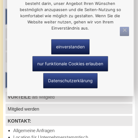
besteht darin, unser Angebot Ihren Wünschen
bestmöglich anzupassen und die Seiten-Nutzung so
komfortabel wie möglich zu gestalten. Wenn Sie die
Termine
Website weiter nutzen, gehen wir von Ihrem
Einverständnis aus.
30.09.26 Unternehmerinnen – Frühstück
27.08.26 Grillfest für unsere Mitglieder
einverstanden
27.05.26 Unternehmerinnen – Frühstück
nur funktionale Cookies erlauben
Mitglieder-Service
Datenschutzerklärung
VORTEILE
als Mitglied
Mitglied werden
KONTAKT:
Allgemeine Anfragen
Location für Unternehmerstammtisch